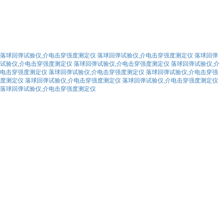
落球回弹试验仪,介电击穿强度测定仪
落球回弹试验仪,介电击穿强度测定仪
落球回弹
试验仪,介电击穿强度测定仪
落球回弹试验仪,介电击穿强度测定仪
落球回弹试验仪,介
电击穿强度测定仪
落球回弹试验仪,介电击穿强度测定仪
落球回弹试验仪,介电击穿强
度测定仪
落球回弹试验仪,介电击穿强度测定仪
落球回弹试验仪,介电击穿强度测定仪
落球回弹试验仪,介电击穿强度测定仪