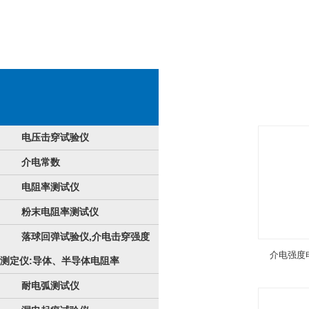
类产品分享
电压击穿试验仪
介电常数
电阻率测试仪
粉末电阻率测试仪
落球回弹试验仪,介电击穿强度
介电强度
测定仪:导体、半导体电阻率
耐电弧测试仪