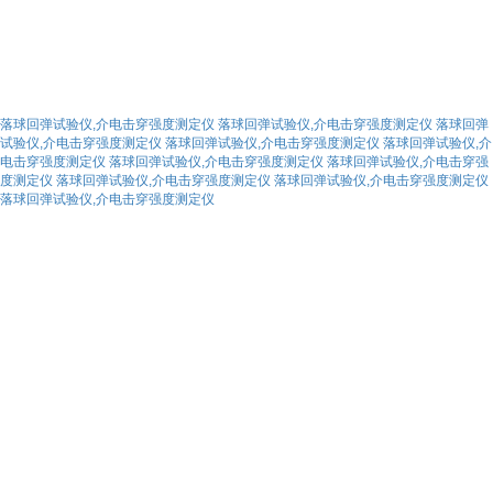
落球回弹试验仪,介电击穿强度测定仪
落球回弹试验仪,介电击穿强度测定仪
落球回弹
试验仪,介电击穿强度测定仪
落球回弹试验仪,介电击穿强度测定仪
落球回弹试验仪,介
电击穿强度测定仪
落球回弹试验仪,介电击穿强度测定仪
落球回弹试验仪,介电击穿强
度测定仪
落球回弹试验仪,介电击穿强度测定仪
落球回弹试验仪,介电击穿强度测定仪
落球回弹试验仪,介电击穿强度测定仪