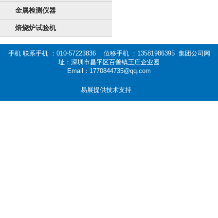
金属检测仪器
焙烧炉试验机
手机 联系手机 ：010-57223836 位移手机 ：13581986395 集团公司网
址：深圳市昌平区百善镇王庄企业园
Email：1770844735@qq.com
易展提供技术支持