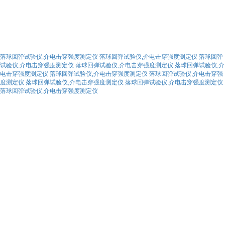
落球回弹试验仪,介电击穿强度测定仪
落球回弹试验仪,介电击穿强度测定仪
落球回弹
试验仪,介电击穿强度测定仪
落球回弹试验仪,介电击穿强度测定仪
落球回弹试验仪,介
电击穿强度测定仪
落球回弹试验仪,介电击穿强度测定仪
落球回弹试验仪,介电击穿强
度测定仪
落球回弹试验仪,介电击穿强度测定仪
落球回弹试验仪,介电击穿强度测定仪
落球回弹试验仪,介电击穿强度测定仪