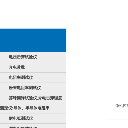
货品分享
电压击穿试验仪
介电常数
电阻率测试仪
粉末电阻率测试仪
落球回弹试验仪,介电击穿强度
微机控
测定仪:导体、半导体电阻率
耐电弧测试仪