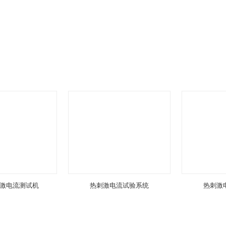
激电流测试机
热刺激电流试验系统
热刺激